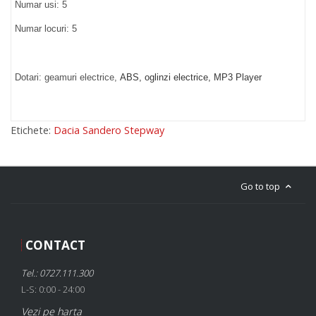
Numar usi: 5
Numar locuri: 5
Dotari: geamuri electrice,
ABS, oglinzi electrice, MP3 Player
Etichete:
Dacia Sandero Stepway
Go to top
CONTACT
Tel.: 0727.111.300
L-S: 0:00 - 24:00
Vezi pe harta