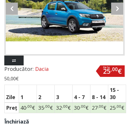
Producător:
Dacia
De la
,00
25
€
50,00€
15 -
Zile
1
2
3
4 - 7
8 - 14
30
,00
,00
,00
,00
,00
,00
Preţ
40
€
35
€
32
€
30
€
27
€
25
€
Închiriază