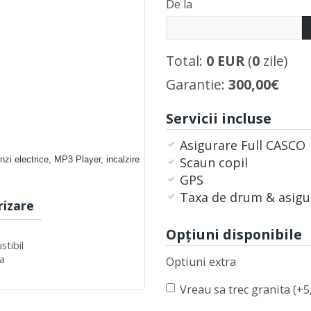
De la
Total:
0
EUR
(
0
zile)
Garantie:
300,00€
Servicii incluse
Asigurare Full CASCO
nzi electrice, MP3 Player, incalzire
Scaun copil
GPS
Taxa de drum & asigu
izare
Opţiuni disponibile
tibil
a
Optiuni extra
Vreau sa trec granita (+5