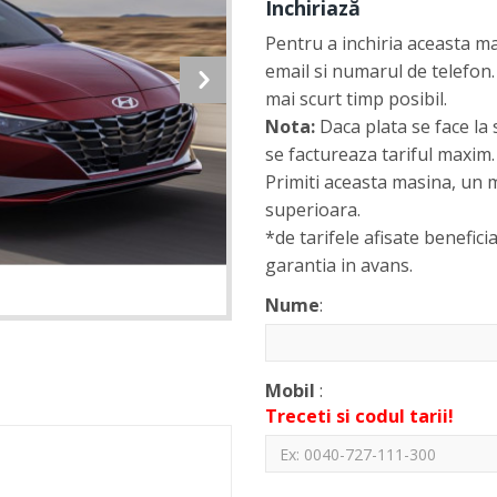
Închiriază
Pentru a inchiria aceasta m
email si numarul de telefon.
mai scurt timp posibil.
Nota:
Daca plata se face la 
se factureaza tariful maxim.
Primiti aceasta masina, un m
superioara.
*de tarifele afisate beneficia
garantia in avans.
Nume
:
Mobil
:
Treceti si codul tarii!