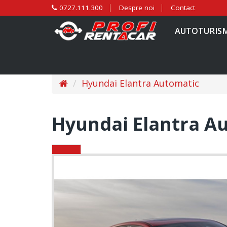
0727.111.300
Despre noi
Contact
AUTOTURIS
Hyundai Elantra Automatic
Hyundai Elantra A