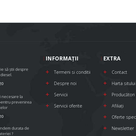
INFORMAŢII
EXTRA
ie să știi despre
Termeni si conditii
Contact
 diesel.
Despre noi
Harta sitului
20
Servicii
Producători
i necesare la
pentru prevenirea
Servicii oferite
Afiliaţi
elor
20
Oferte spec
indem durata de
Newsletter
ateriei ?