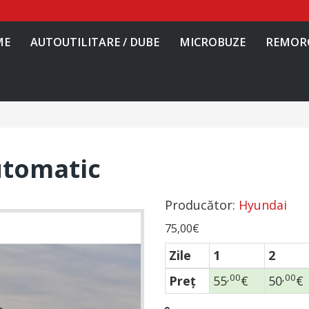
ME
AUTOUTILITARE / DUBE
MICROBUZE
REMOR
utomatic
Producător:
Hyundai
75,00€
Zile
1
2
,00
,00
Preţ
55
€
50
€