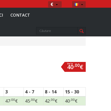
Moneda
Limba
€
CI
CONTACT
De la
,00
40
€
3
4 - 7
8 - 14
15 - 30
,00
,00
,00
,00
47
€
45
€
42
€
40
€