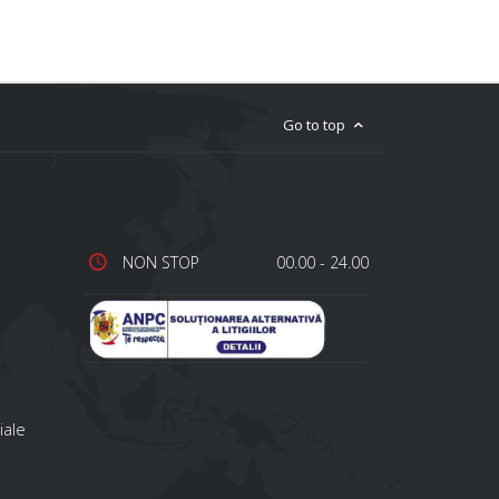
Go to top
NON STOP
00.00 - 24.00
iale