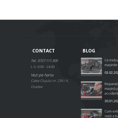
CONTACT
BLOG
Ce trebu
Tel.: 0727.111.300
mașinile
L-S: 0:00 - 24:00
03.02.20
Vezi pe harta
Calea Clujului nr. 234 / A,
Reparați
Oradea
mașină 
accident
30.01.20
Cum ext
viață a b