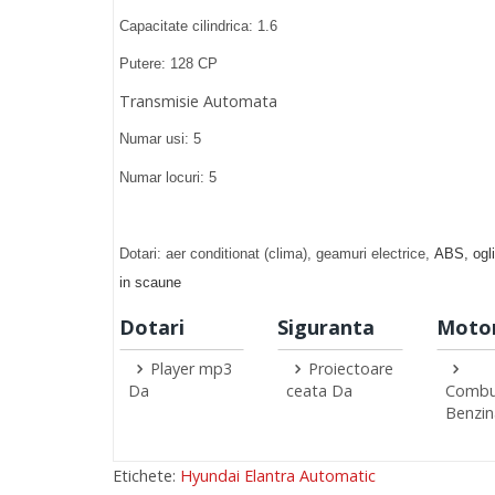
Capacitate cilindrica: 1.6
Putere: 128 CP
Transmisie Automata
Numar usi: 5
Numar locuri: 5
Dotari: aer conditionat (clima), geamuri electrice,
ABS, ogli
in scaune
Dotari
Siguranta
Motor
Player mp3
Proiectoare
Da
ceata Da
Combus
Benzin
Etichete:
Hyundai Elantra Automatic