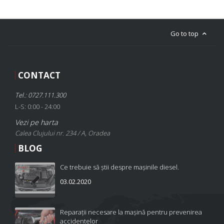
Go to top
CONTACT
Tel.: 0727.111.300
L-S: 0:00 - 24:00
Vezi pe harta
Calea Clujului nr. 234 / A, Oradea
BLOG
Ce trebuie să știi despre mașinile diesel.
03.02.2020
Reparații necesare la mașină pentru prevenirea
accidentelor