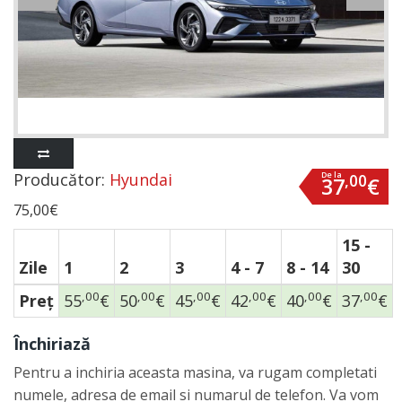
Producător:
Hyundai
De la
,00
37
€
75,00€
15 -
Zile
1
2
3
4 - 7
8 - 14
30
,00
,00
,00
,00
,00
,00
Preţ
55
€
50
€
45
€
42
€
40
€
37
€
Închiriază
Pentru a inchiria aceasta masina, va rugam completati
numele, adresa de email si numarul de telefon. Va vom