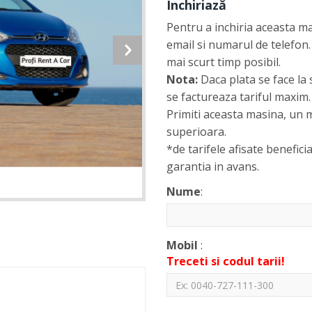
Închiriază
Pentru a inchiria aceasta m
email si numarul de telefon.
mai scurt timp posibil.
Nota:
Daca plata se face la 
se factureaza tariful maxim.
Primiti aceasta masina, un m
superioara.
*de tarifele afisate beneficia
garantia in avans.
Nume
:
Mobil
:
Treceti si codul tarii!