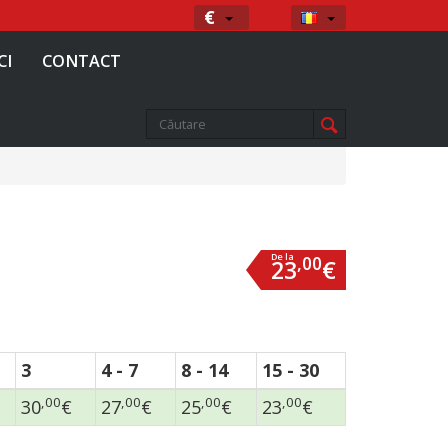
Moneda
Limba
€
CI
CONTACT
De la
,00
23
€
3
4 - 7
8 - 14
15 - 30
,00
,00
,00
,00
30
€
27
€
25
€
23
€