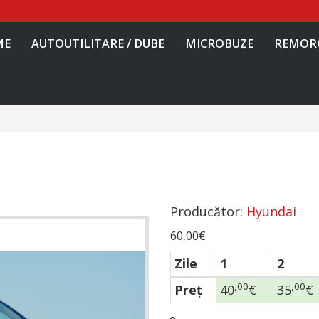
ME
AUTOUTILITARE / DUBE
MICROBUZE
REMOR
Producător:
Hyundai
60,00€
Zile
1
2
,00
,00
Preţ
40
€
35
€