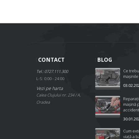
CONTACT
BLOG
Ce trebu
Tel.: 0727.111.300
mașinile
L-S: 0:00 - 24:00
03.02.20
Vezi pe harta
Calea Clujului nr. 234 / A,
Reparați
Oradea
mașină 
accident
30.01.20
Cum ext
viață a b