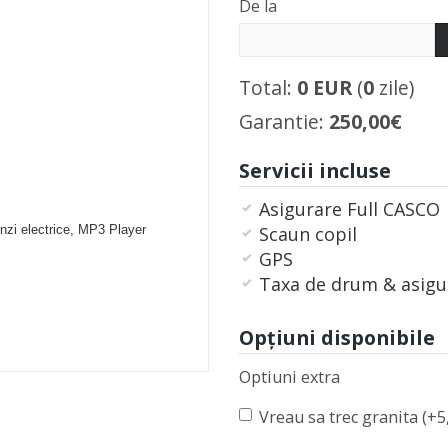
De la
Total:
0
EUR
(
0
zile)
Garantie:
250,00€
Servicii incluse
Asigurare Full CASCO
nzi electrice, MP3 Player
Scaun copil
GPS
Taxa de drum & asigu
Opţiuni disponibile
Optiuni extra
Vreau sa trec granita (+5