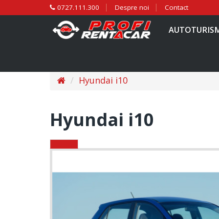
0727.111.300
Despre noi
Contact
AUTOTURIS
Hyundai i10
Hyundai i10