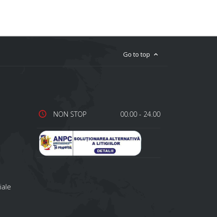
Go to top
NON STOP
00.00 - 24.00
iale