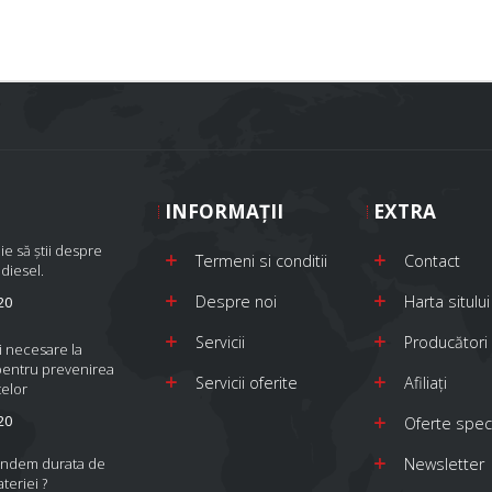
INFORMAŢII
EXTRA
ie să știi despre
Termeni si conditii
Contact
 diesel.
Despre noi
Harta sitului
20
Servicii
Producători
i necesare la
pentru prevenirea
Servicii oferite
Afiliaţi
elor
20
Oferte spec
indem durata de
Newsletter
ateriei ?