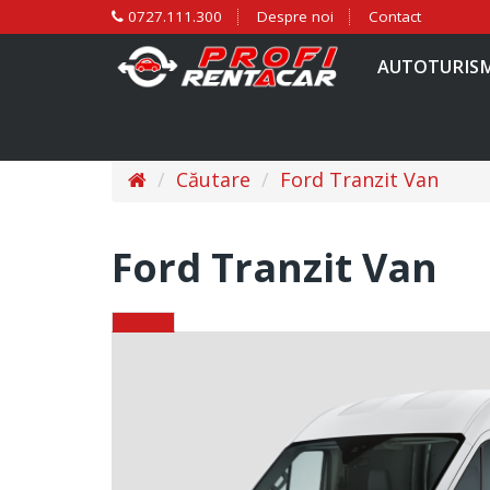
0727.111.300
Despre noi
Contact
AUTOTURIS
Căutare
Ford Tranzit Van
Ford Tranzit Van