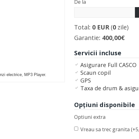
De la
Total:
0
EUR
(
0
zile)
Garantie:
400,00€
Servicii incluse
Asigurare Full CASCO
Scaun copil
nzi electrice, MP3 Player.
GPS
Taxa de drum & asigu
Opţiuni disponibile
Optiuni extra
Vreau sa trec granita (+5