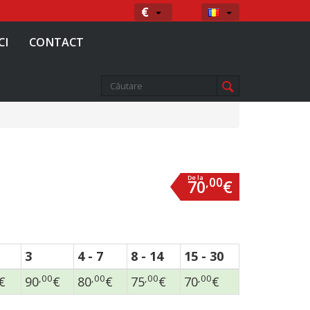
Moneda
Limba
€
CI
CONTACT
De la
,00
70
€
3
4 - 7
8 - 14
15 - 30
,00
,00
,00
,00
€
90
€
80
€
75
€
70
€