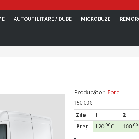
ME
AUTOUTILITARE / DUBE
MICROBUZE
REMOR
Producător:
Ford
150,00€
Zile
1
2
,00
,00
Preţ
120
€
100