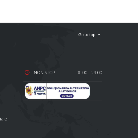
Go to top
NON STOP
00.00 - 24.00
iale