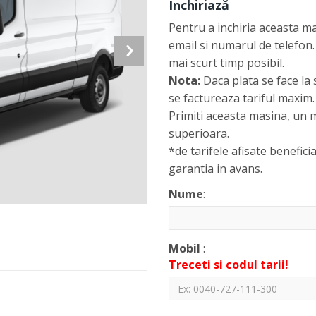
Închiriază
Pentru a inchiria aceasta m
email si numarul de telefon.
mai scurt timp posibil.
Nota:
Daca plata se face la 
se factureaza tariful maxim.
Primiti aceasta masina, un m
superioara.
*de tarifele afisate beneficia
garantia in avans.
Nume
:
Mobil
:
Treceti si codul tarii!