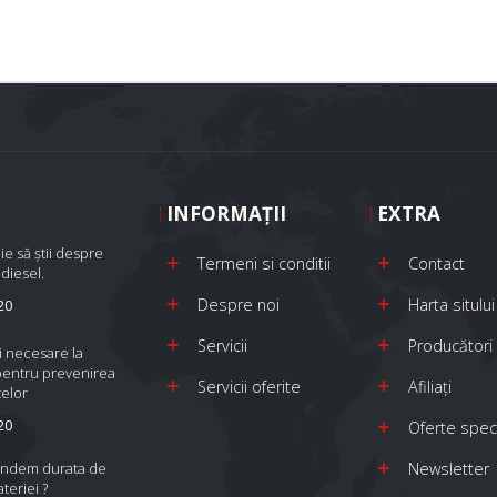
INFORMAŢII
EXTRA
ie să știi despre
Termeni si conditii
Contact
 diesel.
Despre noi
Harta sitului
20
Servicii
Producători
i necesare la
pentru prevenirea
Servicii oferite
Afiliaţi
elor
20
Oferte spec
indem durata de
Newsletter
ateriei ?