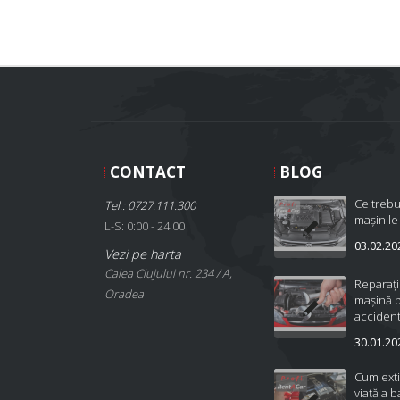
CONTACT
BLOG
Ce trebu
Tel.: 0727.111.300
mașinile
L-S: 0:00 - 24:00
03.02.20
Vezi pe harta
Calea Clujului nr. 234 / A,
Reparați
Oradea
mașină 
accident
30.01.20
Cum ext
viață a b