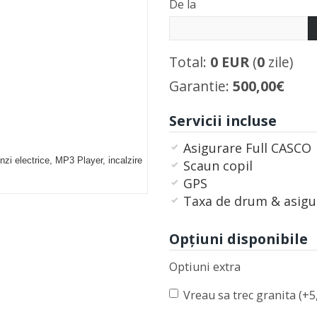
De la
Total:
0
EUR
(
0
zile)
Garantie:
500,00€
Servicii incluse
Asigurare Full CASCO
nzi electrice, MP3 Player, incalzire
Scaun copil
GPS
Taxa de drum & asigu
Opţiuni disponibile
Optiuni extra
Vreau sa trec granita (+5