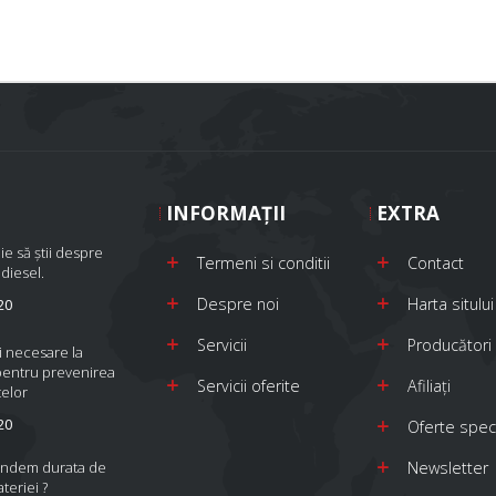
INFORMAŢII
EXTRA
ie să știi despre
Termeni si conditii
Contact
 diesel.
Despre noi
Harta sitului
20
Servicii
Producători
i necesare la
pentru prevenirea
Servicii oferite
Afiliaţi
elor
20
Oferte spec
indem durata de
Newsletter
ateriei ?