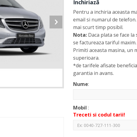
Închiriază
Pentru a inchiria aceasta m
email si numarul de telefon.
mai scurt timp posibil.
Nota:
Daca plata se face la 
se factureaza tariful maxim.
Primiti aceasta masina, un m
superioara.
*de tarifele afisate beneficia
garantia in avans.
Nume
:
Mobil
:
Treceti si codul tarii!