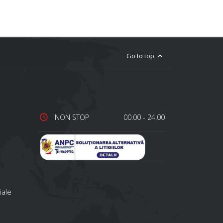
Go to top
NON STOP
00.00 - 24.00
iale