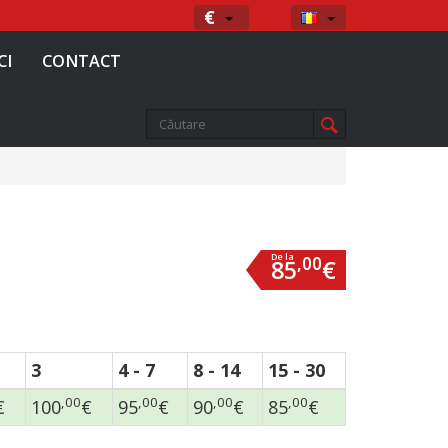
Moneda
Limba
€
CI
CONTACT
De la
,00
85
€
3
4 - 7
8 - 14
15 - 30
,00
,00
,00
,00
€
100
€
95
€
90
€
85
€