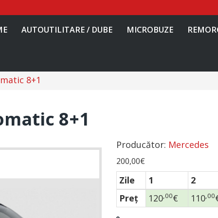
ME
AUTOUTILITARE / DUBE
MICROBUZE
REMOR
matic 8+1
omatic 8+1
Producător:
Mercedes
200,00€
Zile
1
2
,00
,00
Preţ
120
€
110