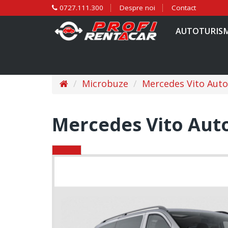
0727.111.300
Despre noi
Contact
AUTOTURIS
Microbuze
Mercedes Vito Auto
Mercedes Vito Aut