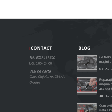
CONTACT
BLOG
Ce trebu
Tel.: 0727.111.300
mașinile
L-S: 0:00 - 24:00
03.02.20
Vezi pe harta
Calea Clujului nr. 234 / A,
Reparați
Oradea
mașină 
accident
30.01.20
Cum ext
viață a b