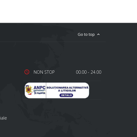
Go to top
NON STOP
00.00 - 24.00
iale