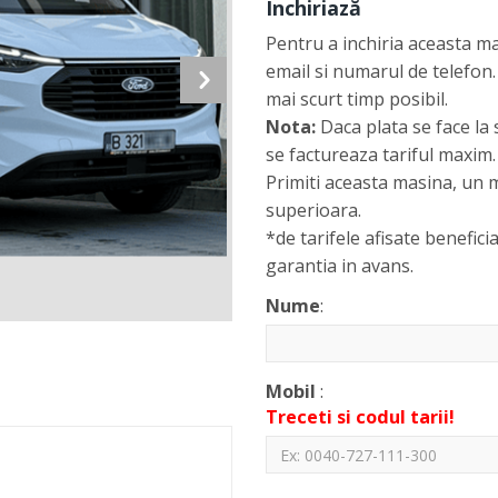
Închiriază
Pentru a inchiria aceasta m
email si numarul de telefon.
mai scurt timp posibil.
Nota:
Daca plata se face la 
se factureaza tariful maxim.
Primiti aceasta masina, un m
superioara.
*de tarifele afisate beneficia
garantia in avans.
Nume
:
Mobil
:
Treceti si codul tarii!