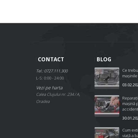
CONTACT
BLOG
Ce trebu
Tel.: 0727.111.300
mașinile
L-S: 0:00 - 24:00
03.02.20
Vezi pe harta
Calea Clujului nr. 234 / A,
Reparați
Oradea
mașină 
accident
30.01.20
Cum ext
viață a b