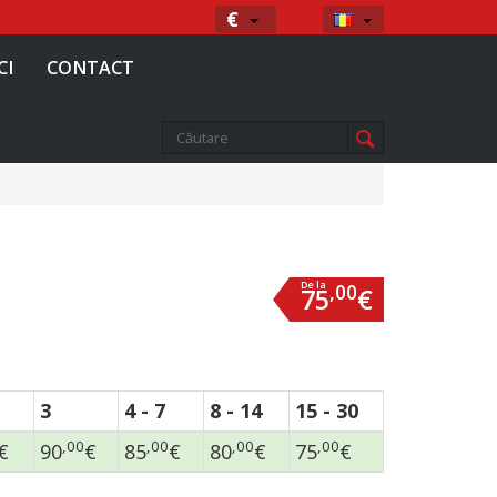
Moneda
Limba
€
CI
CONTACT
De la
,00
75
€
3
4 - 7
8 - 14
15 - 30
,00
,00
,00
,00
€
90
€
85
€
80
€
75
€