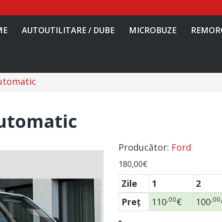
ME
AUTOUTILITARE / DUBE
MICROBUZE
REMOR
utomatic
utomatic
Producător:
Ford
180,00€
Zile
1
2
,00
,00
Preţ
110
€
100