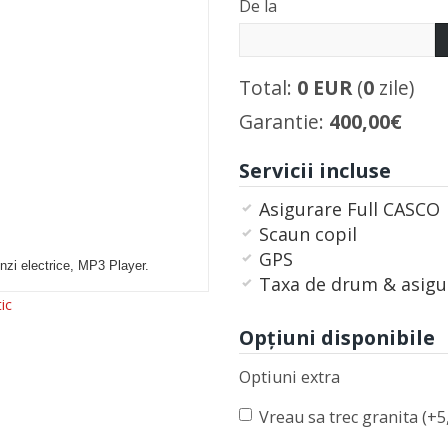
De la
Total:
0
EUR
(
0
zile)
Garantie:
400,00€
Servicii incluse
Asigurare Full CASCO
Scaun copil
GPS
nzi electrice, MP3 Player.
Taxa de drum & asigu
ic
Opţiuni disponibile
Optiuni extra
Vreau sa trec granita (+5