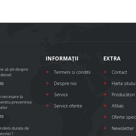
INFORMAŢII
EXTRA
ie să știi despre
Termeni si conditii
Contact
 diesel.
Despre noi
Harta sitului
20
Servicii
Producători
i necesare la
pentru prevenirea
Servicii oferite
Afiliaţi
elor
20
Oferte spec
indem durata de
Newsletter
ateriei ?