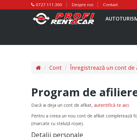
0727.111.300
Despre noi
Contact
AUTOTURIS
Cont
Înregistrează un cont de a
Program de afilier
Dacă ai deja un cont de afiliat,
autentifică-te aici
.
Pentru a creea un nou cont de afiliat completează fo
(marcate cu steluță roșie).
Detalii personale