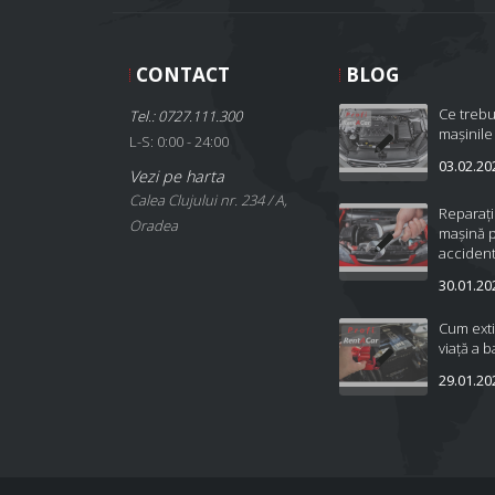
CONTACT
BLOG
Ce trebu
Tel.: 0727.111.300
mașinile
L-S: 0:00 - 24:00
03.02.20
Vezi pe harta
Calea Clujului nr. 234 / A,
Reparați
Oradea
mașină 
accident
30.01.20
Cum ext
viață a b
29.01.20