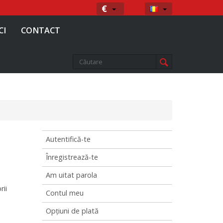
Moneda
Limba
€
CI
CONTACT
Autentifică-te
Înregistrează-te
Am uitat parola
rii
Contul meu
Opţiuni de plată