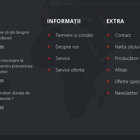
INFORMAŢII
EXTRA
ie să știi despre
Termeni si conditii
Contact
 diesel.
Despre noi
Harta sitului
20
Servicii
Producători
i necesare la
pentru prevenirea
Servicii oferite
Afiliaţi
elor
20
Oferte spec
indem durata de
Newsletter
ateriei ?
20