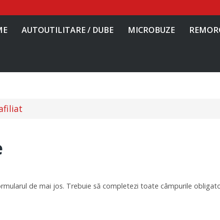
ME
AUTOUTILITARE / DUBE
MICROBUZE
REMOR
filiat
e
rmularul de mai jos. Trebuie să completezi toate câmpurile obligato