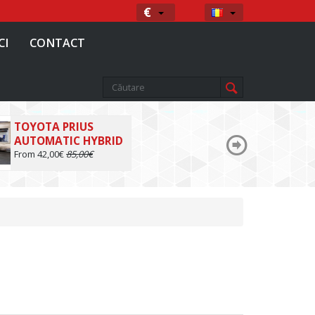
Moneda
Limba
€
CI
CONTACT
TOYOTA PRIUS
AUTOMATIC HYBRID
From 42,00€
85,00€