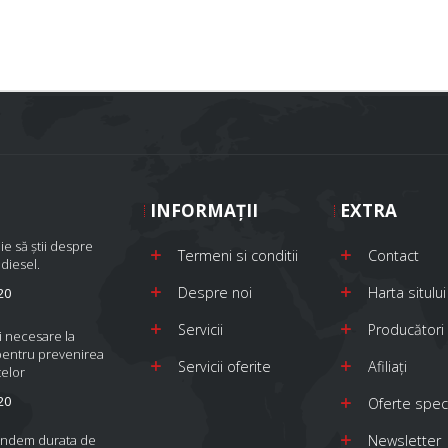
INFORMAŢII
EXTRA
ie să știi despre
Termeni si conditii
Contact
 diesel.
Despre noi
Harta sitului
20
Servicii
Producători
i necesare la
pentru prevenirea
Servicii oferite
Afiliaţi
elor
20
Oferte spec
indem durata de
Newsletter