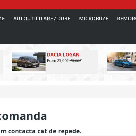
ME
AUTOUTILITARE / DUBE
MICROBUZE
REMOR
DACIA LOGAN
From 25,00€
48,00€
 comanda
m contacta cat de repede.