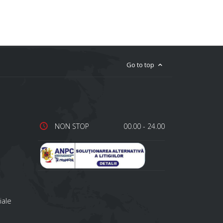
Go to top
NON STOP
00.00 - 24.00
iale