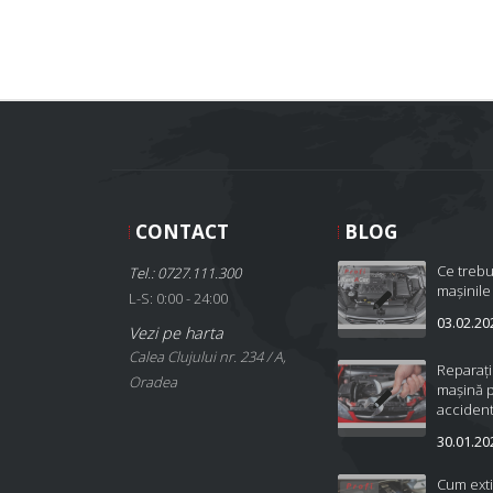
CONTACT
BLOG
Ce trebu
Tel.: 0727.111.300
mașinile
L-S: 0:00 - 24:00
03.02.20
Vezi pe harta
Calea Clujului nr. 234 / A,
Reparați
Oradea
mașină 
accident
30.01.20
Cum ext