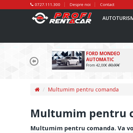
0727.111.300
Despre noi
Contact
AUTOTURIS
FORD MONDEO
AUTOMATIC
From 42,00€
80,00€
Multumim pentru comanda
Multumim pentru
Multumim pentru comanda. Va vo